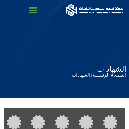
الشهادات
/
الصفحة الرئيسية
الشهادات