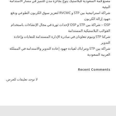
مصنع قمة السعودية للبلاستيك يتوج بجائزة مدن للتميز في مسار الاستدامة
البيئية
شراكة استراتيجية بين STP و RVCMC لتعزيز سوق الكربون الطوعي ودفع
جهود إزالة الكربون
OSP – شراكة بين STP و OSP لإحداث ثورة في مجال الإنشاءات باستخدام
القوالب البلاستيكية المستدامة
شركتا STP ونيوم تتعاونان في مبادرة الإدارة المستدامة للنفايات وإعادة
التدوير
شراكة بين STP وتتراباك لقيادة جهود إعادة التدوير والاستدامة في المملكة
العربية السعودية
Recent Comments
لا توجد تعليقات للعرض.